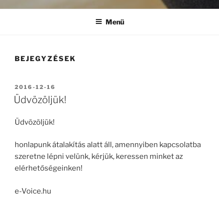
Menü
BEJEGYZÉSEK
BEKÜLDVE:
2016-12-16
Üdvözöljük!
Üdvözöljük!
honlapunk átalakítás alatt áll, amennyiben kapcsolatba
szeretne lépni velünk, kérjük, keressen minket az
elérhetőségeinken!
e-Voice.hu