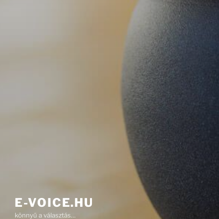
E-VOICE.HU
könnyű a választás…